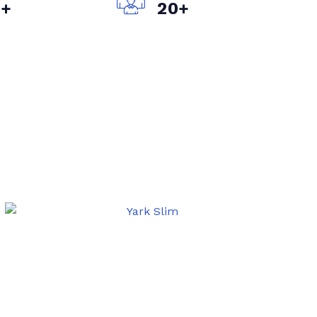
+
+
0
2
0