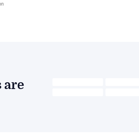
on
 are