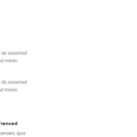
ed do eiusmod
 ad minim
ed do eiusmod
 ad minim
rienced
veniam, quis