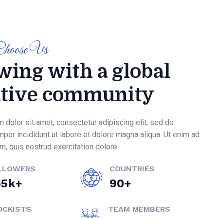
hoose Us
ing with a global
ative community
 dolor sit amet, consectetur adipiscing elit, sed do
por incididunt ut labore et dolore magna aliqua. Ut enim ad
m, quis nostrud exercitation dolore
LLOWERS
COUNTRIES
k+
+
6
5
9
0
OCKISTS
TEAM MEMBERS