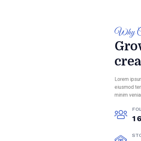
Why C
Grow
cre
Lorem ipsum
eiusmod tem
minim venia
FO
1
ST